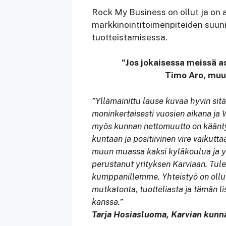
Rock My Business on ollut ja on
markkinointitoimenpiteiden suunn
tuotteistamisessa.
”Jos jokaisessa meissä as
Timo Aro, muut
”Yllämainittu lause kuvaa hyvin si
moninkertaisesti vuosien aikana ja 
myös kunnan nettomuutto on kääntyny
kuntaan ja positiivinen vire vaikutt
muun muassa kaksi kyläkoulua ja yksi
perustanut yrityksen Karviaan. Tule
kumppanillemme. Yhteistyö on ollut
mutkatonta, tuotteliasta ja tämän l
kanssa.”
Tarja Hosiasluoma, Karvian kunn