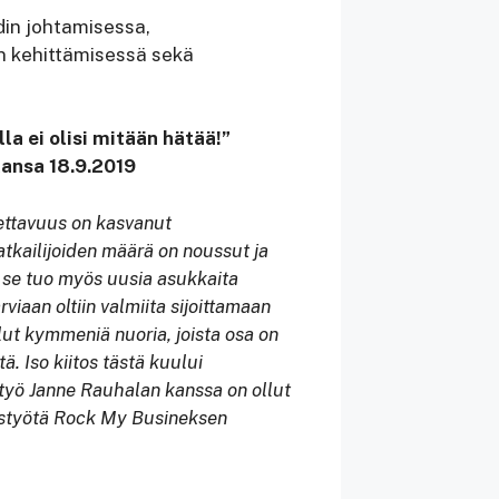
din johtamisessa,
en kehittämisessä sekä
la ei olisi mitään hätää!”
Kansa 18.9.2019
nettavuus on kasvanut
atkailijoiden määrä on noussut ja
n se tuo myös uusia asukkaita
viaan oltiin valmiita sijoittamaan
lut kymmeniä nuoria, joista osa on
. Iso kiitos tästä kuului
styö Janne Rauhalan kanssa on ollut
eistyötä Rock My Busineksen