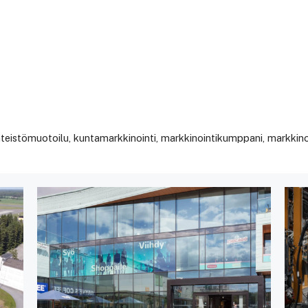
nteistömuotoilu
,
kuntamarkkinointi
,
markkinointikumppani
,
markkino