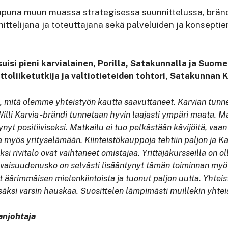
 apuna muun muassa strategisessa suunnittelussa, brän
ittelijana ja toteuttajana sekä palveluiden ja konsepti
uisi pieni karvialainen, Porilla, Satakunnalla ja Suomel
toliiketutkija ja valtiotieteiden tohtori, Satakunnan 
tä, mitä olemme yhteistyön kautta saavuttaneet. Karvian tun
Willi Karvia -brändi tunnetaan hyvin laajasti ympäri maata. M
t positiiviseksi. Matkailu ei tuo pelkästään kävijöitä, vaa
aa myös yrityselämään. Kiinteistökauppoja tehtiin paljon ja Kar
 rivitalo ovat vaihtaneet omistajaa. Yrittäjäkursseilla on ol
vaisuudenusko on selvästi lisääntynyt tämän toiminnan myötä
 äärimmäisen mielenkiintoista ja tuonut paljon uutta. Yhtei
isäksi varsin hauskaa. Suosittelen lämpimästi muillekin yht
anjohtaja