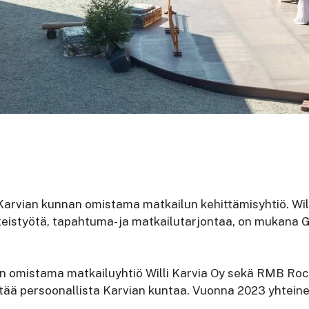
Karvian kunnan omistama matkailun kehittämisyhtiö. Wil
teistyötä, tapahtuma- ja matkailutarjontaa, on mukana 
 omistama matkailuyhtiö Willi Karvia Oy sekä RMB Rock
ttää persoonallista Karvian kuntaa. Vuonna 2023 yhtein