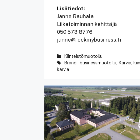
Lisätiedot:
Janne Rauhala
Liiketoiminnan kehittäjä
050 573 8776
janne@rockmybusiness.fi
Kategoriat
Kiinteistömuotoilu
Avainsanat
Brändi
,
businessmuotoilu
,
Karvia
,
kii
karvia