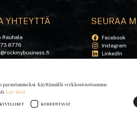
A YHTEYTTÄ
SEURAA M
e Rauhala
Facebook
573 8776
Instagram
e@rockmybusiness.fi
LinkedIn
Tilaa uutiskirj
katu 20 A
 Pori
n parantamiseksi. Käyttämällä verkkosivustoamme
ti.
Lue lisää
KYVYLLISET
KOHDENTAVAT
© RMB Rock My Business Oy |
Tietosuojaseloste