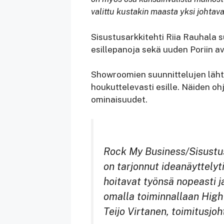
valittu kustakin maasta yksi johtava
Sisustusarkkitehti Riia Rauhala 
esillepanoja sekä uuden Poriin a
Showroomien suunnittelujen lähtö
houkuttelevasti esille. Näiden oh
ominaisuudet.
Rock My Business/Sisustus
on tarjonnut ideanäyttelyt
hoitavat työnsä nopeasti 
omalla toiminnallaan High
Teijo Virtanen, toimitusjo