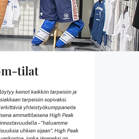
om-tilat
ytyy keinot kaikkiin tarpeisiin ja
siakkaan tarpeisiin sopivaksi.
 Merkittäviä yhteistyökumppaneita
isena ammattilaisena High Peak
n innostavuudella – ”haluamme
suuksia uhkien sijaan”.
High Peak
verkostoa, jonka jäseneksi on