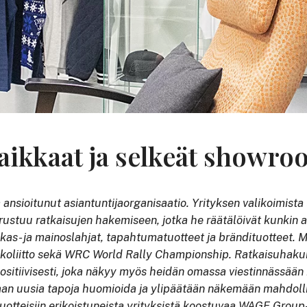
aikkaat ja selkeät showro
nsioitunut asiantuntijaorganisaatio. Yrityksen valikoimista lö
erustuu ratkaisujen hakemiseen, jotka he räätälöivät kunkin a
akas- ja mainoslahjat, tapahtumatuotteet ja brändituotteet.
oliitto sekä WRC World Rally Championship.
Ratkaisuhaku
sitiivisesti, joka näkyy myös heidän omassa viestinnässää
an uusia tapoja huomioida ja ylipäätään näkemään mahdolli
otteisiin erikoistuneista yrityksistä koostuvaa WAGE Group-