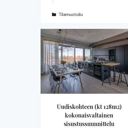
Kategoriat
Tilamuotoilu
Uudiskohteen (kt 128m2)
kokonaisvaltainen
sisustussuunnittelu