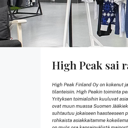
High Peak sai r
High Peak Finland Oy on kokenut ja a
tilanteisiin. High Peakin toiminta p
Yrityksen toimialoihin kuuluvat asi
ovat muun muassa Suomen Jääkiekk
suhtautuu jokaiseen haasteeseen po
rohkaista asiakkaitamme kokeilema
on myös osa kansainvälistä mainostu