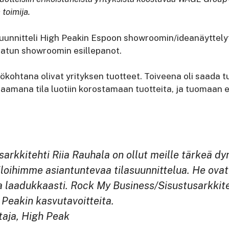
 toimija.
suunnitteli High Peakin Espoon showroomin/ideanäyttely
vatun showroomin esillepanot.
kohtana olivat yrityksen tuotteet. Toiveena oli saada 
jaamana tila luotiin korostamaan tuotteita, ja tuomaan e
arkkitehti Riia Rauhala on ollut meille tärkeä d
iloihimme asiantuntevaa tilasuunnittelua. He ovat
ja laadukkaasti. Rock My Business/Sisustusarkkite
 Peakin kasvutavoitteita.
htaja, High Peak