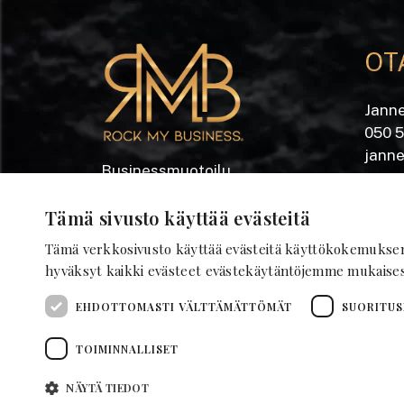
OT
Jann
050 
jann
Businessmuotoilu
Yrjön
Kiinteistömuotoilu
®
Tämä sivusto käyttää evästeitä
28100
Tämä verkkosivusto käyttää evästeitä käyttökokemukse
Tilamuotoilu
hyväksyt kaikki evästeet evästekäytäntöjemme mukaises
EHDOTTOMASTI VÄLTTÄMÄTTÖMÄT
SUORITUS
TOIMINNALLISET
NÄYTÄ TIEDOT