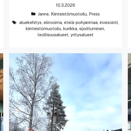
10.3.2026
Kategoriat
Janne
,
Kiinteistömuotoilu
,
Press
avainsanat
aluekehitys
,
elinvoima
,
etelä-pohjanmaa
,
invesointi
,
kiinteistömuotoilu
,
kurikka
,
sijoittuminen
,
teollisuusalueet
,
yritysalueet