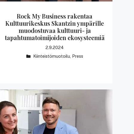
Rock My Business rakentaa
Kulttuurikeskus Skantzin ympärille
muodostuvaa kulttuuri- ja
tapahtumatoimijoiden ekosysteemiä
2.9.2024
Kategoriat
Kiinteistömuotoilu
,
Press