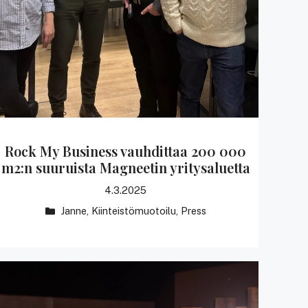
Rock My Business vauhdittaa 200 000
m2:n suuruista Magneetin yritysaluetta
4.3.2025
Kategoriat
Janne
,
Kiinteistömuotoilu
,
Press