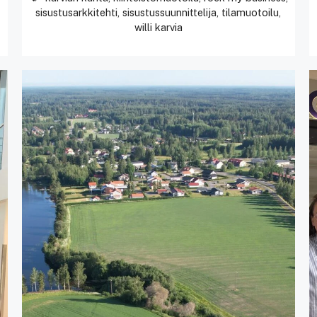
sisustusarkkitehti
,
sisustussuunnittelija
,
tilamuotoilu
,
willi karvia