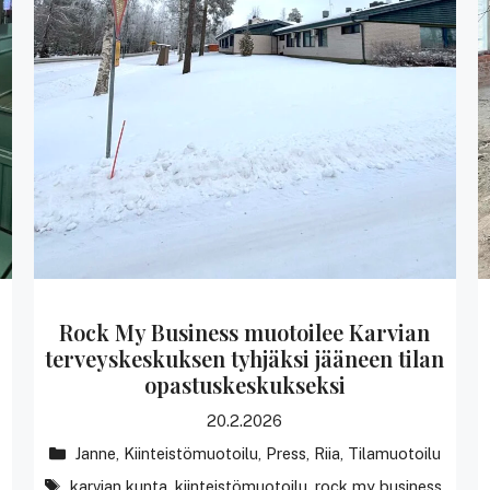
Rock My Business muotoilee Karvian
terveyskeskuksen tyhjäksi jääneen tilan
opastuskeskukseksi
20.2.2026
Kategoriat
Janne
,
Kiinteistömuotoilu
,
Press
,
Riia
,
Tilamuotoilu
avainsanat
karvian kunta
,
kiinteistömuotoilu
,
rock my business
,