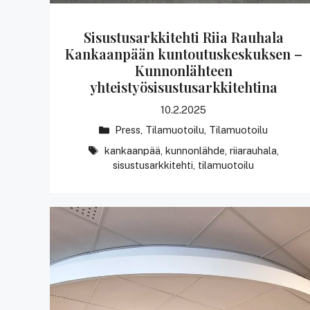
Sisustusarkkitehti Riia Rauhala
Kankaanpään kuntoutuskeskuksen –
Kunnonlähteen
yhteistyösisustusarkkitehtina
10.2.2025
Kategoriat
Press
,
Tilamuotoilu
,
Tilamuotoilu
avainsanat
kankaanpää
,
kunnonlähde
,
riiarauhala
,
sisustusarkkitehti
,
tilamuotoilu