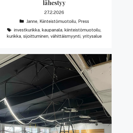
lähestyy
27.2.2026
Kategoriat
Janne
,
Kiinteistömuotoilu
,
Press
avainsanat
investkurikka
,
kaupanala
,
kiinteistömuotoilu
,
kurikka
,
sijoittuminen
,
vähittäismyynti
,
yritysalue