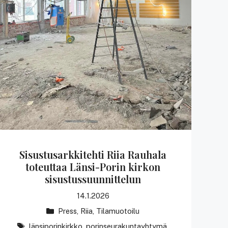
Sisustusarkkitehti Riia Rauhala
toteuttaa Länsi-Porin kirkon
sisustussuunnittelun
14.1.2026
Kategoriat
Press
,
Riia
,
Tilamuotoilu
avainsanat
länsiporinkirkko
,
porinseurakuntayhtymä
,