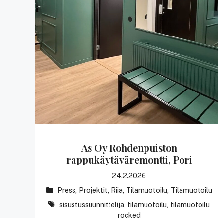
As Oy Rohdenpuiston
rappukäytäväremontti, Pori
24.2.2026
Kategoriat
Press
,
Projektit
,
Riia
,
Tilamuotoilu
,
Tilamuotoilu
avainsanat
sisustussuunnittelija
,
tilamuotoilu
,
tilamuotoilu
rocked