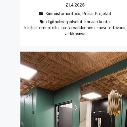
21.4.2026
Kategoriat
Kiinteistömuotoilu
,
Press
,
Projektit
avainsanat
digitaalisetpalvelut
,
karvian kunta
,
kiinteistömuotoilu
,
kuntamarkkinointi
,
saavutettavuus
,
verkkosivut