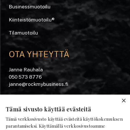
Businessmuotoilu
Kiinteistömuotoilu
®
Tilamuotoilu
OTA YHTEYTTÄ
Janne Rauhala
050 573 8776
janne@rockmybusiness.fi
Yrjönkatu 20 A
×
28100 Pori
Tämä sivusto käyttää evästeitä
Tämä verkkosivusto käyttää evästeitä käyttökokemuksen
SEURAA MEITÄ
parantamiseksi. Käyttämällä verkkosivustoamme