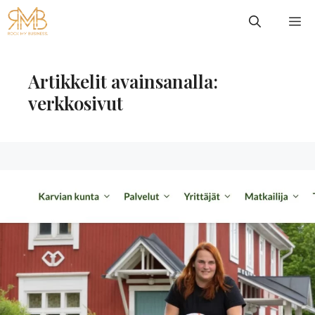
Siirry
VA
sisältöön
Artikkelit avainsanalla:
verkkosivut