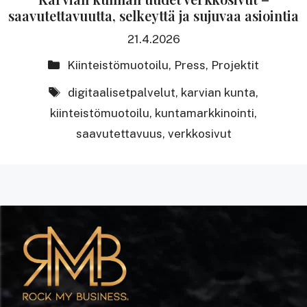
saavutettavuutta, selkeyttä ja sujuvaa asiointia
21.4.2026
Kategoriat
Kiinteistömuotoilu
,
Press
,
Projektit
avainsanat
digitaalisetpalvelut
,
karvian kunta
,
kiinteistömuotoilu
,
kuntamarkkinointi
,
saavutettavuus
,
verkkosivut