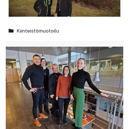
Kategoriat
Kiinteistömuotoilu