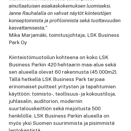
ainutlaatuisen asiakaskokemuksen luomiseksi.
Janne Rauhalalla on vahvat näytöt kiinteistöjen
konseptoinnista ja profiloinnista sekä tuottavuuden
kasvattamisesta.”
Mika Marjamäki, toimitusjohtaja, LSK Business
Park Oy
Kiinteistömuotoilun kohteena on koko LSK
Business Parkin 420 hehtaarin maa-alue sekä
sen alueella olevat 60 rakennusta (45 000m2).
Tällä hetkellä LSK Business Park tarjoaa
erinomaiset puitteet yritysten ja tapahtumien
käyttöön: toimisto-, teollisuus- ja kokoustiloja,
juhlasalin, auditorion, modernin
suurtalouskeittiön sekä majoitusta 500
henkilölle. LSK Business Parkin alueella on
myös yksi Suomen suurimmista ja pisimmistä
lentokentistä.