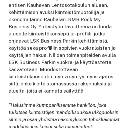
entisen Kauhavan Lentosotakoulun alueen,
kehittämisen avuksi kiinteistömuotoilija ja
ekonomi Janne Rauhalan, RMB Rock My
Business Oy. Yhteistyön tavoitteena on luoda
alueelle kiinteistökonsepti ja -profiili, jotka
ohjaavat LSK Business Parkin kehittämistä,
käyttöä sekä profiiliin sopivien vuokralaisten ja
käyttäjien hakua. Näiden toimenpiteiden avulla
LSK Business Parkin vuokra- ja käyttöastetta
kasvatetaan. Muodostettavan
kiinteistökonseptin myötä syntyy myös ajatus
siitä, onko kiinteistömassassa rakennuksia ja
alueita, joita ei kannata säilyttää.
”Halusimme kumppaniksemme henkilön, joka
tulkitsee kiinteistöjen mahdollisuuksia ulkopuolisin
silmin ja osaa yhdistää näkemykseen tehokkaimmat
markkinoinnin keinot sekä toimenpiteet