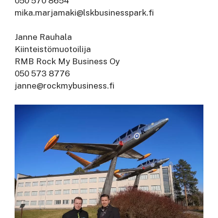
050 570 8654
mika.marjamaki@lskbusinesspark.fi
Janne Rauhala
Kiinteistömuotoilija
RMB Rock My Business Oy
050 573 8776
janne@rockmybusiness.fi