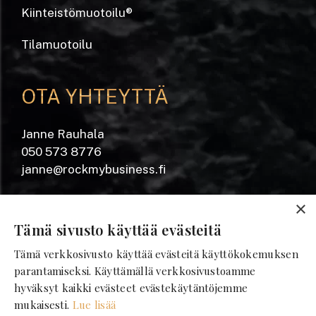
Kiinteistömuotoilu
®
Tilamuotoilu
OTA YHTEYTTÄ
Janne Rauhala
050 573 8776
janne@rockmybusiness.fi
Yrjönkatu 20 A
×
28100 Pori
Tämä sivusto käyttää evästeitä
Tämä verkkosivusto käyttää evästeitä käyttökokemuksen
SEURAA MEITÄ
parantamiseksi. Käyttämällä verkkosivustoamme
hyväksyt kaikki evästeet evästekäytäntöjemme
mukaisesti.
Lue lisää
Facebook