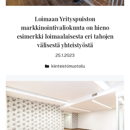
Loimaan Yrityspuiston
markkinointivaliokunta on hieno
esimerkki loimaalaisesta eri tahojen
välisestä yhteistyöstä
25.1.2023
kiinteistömuotoilu