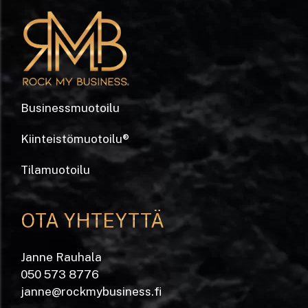
Businessmuotoilu
Kiinteistömuotoilu
®
Tilamuotoilu
OTA YHTEYTTÄ
Janne Rauhala
050 573 8776
janne@rockmybusiness.fi