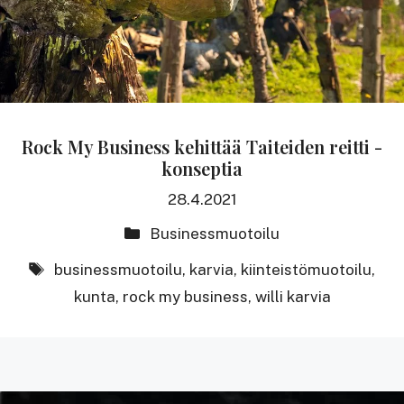
Rock My Business kehittää Taiteiden reitti -
konseptia
28.4.2021
Kategoriat
Businessmuotoilu
avainsanat
businessmuotoilu
,
karvia
,
kiinteistömuotoilu
,
kunta
,
rock my business
,
willi karvia