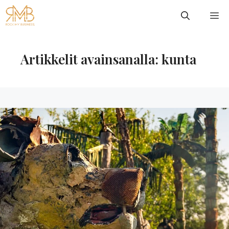
Siirry
VA
sisältöön
Artikkelit avainsanalla: kunta