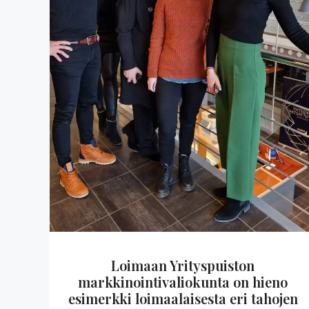
Loimaan Yrityspuiston
markkinointivaliokunta on hieno
esimerkki loimaalaisesta eri tahojen