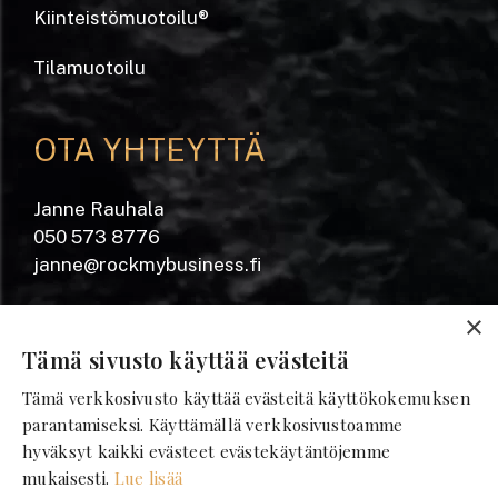
Kiinteistömuotoilu
®
Tilamuotoilu
OTA YHTEYTTÄ
Janne Rauhala
050 573 8776
janne@rockmybusiness.fi
Yrjönkatu 20 A
×
28100 Pori
Tämä sivusto käyttää evästeitä
Tämä verkkosivusto käyttää evästeitä käyttökokemuksen
SEURAA MEITÄ
parantamiseksi. Käyttämällä verkkosivustoamme
hyväksyt kaikki evästeet evästekäytäntöjemme
mukaisesti.
Lue lisää
Facebook