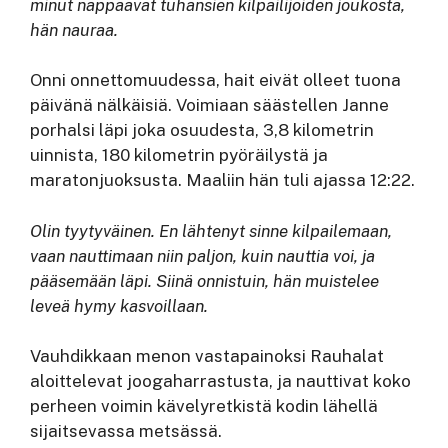
minut nappaavat tuhansien kilpailijoiden joukosta,
hän nauraa.
Onni onnettomuudessa, hait eivät olleet tuona
päivänä nälkäisiä. Voimiaan säästellen Janne
porhalsi läpi joka osuudesta, 3,8 kilometrin
uinnista, 180 kilometrin pyöräilystä ja
maratonjuoksusta. Maaliin hän tuli ajassa 12:22.
Olin tyytyväinen. En lähtenyt sinne kilpailemaan,
vaan nauttimaan niin paljon, kuin nauttia voi, ja
pääsemään läpi. Siinä onnistuin, hän muistelee
leveä hymy kasvoillaan.
Vauhdikkaan menon vastapainoksi Rauhalat
aloittelevat joogaharrastusta, ja nauttivat koko
perheen voimin kävelyretkistä kodin lähellä
sijaitsevassa metsässä.