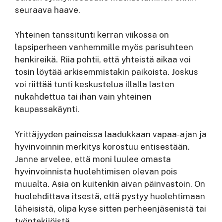
seuraava haave.
Yhteinen tanssitunti kerran viikossa on
lapsiperheen vanhemmille myös parisuhteen
henkireikä. Riia pohtii, että yhteistä aikaa voi
tosin löytää arkisemmistakin paikoista. Joskus
voi riittää tunti keskustelua illalla lasten
nukahdettua tai ihan vain yhteinen
kaupassakäynti.
Yrittäjyyden paineissa laadukkaan vapaa-ajan ja
hyvinvoinnin merkitys korostuu entisestään.
Janne arvelee, että moni luulee omasta
hyvinvoinnista huolehtimisen olevan pois
muualta. Asia on kuitenkin aivan päinvastoin. On
huolehdittava itsestä, että pystyy huolehtimaan
läheisistä, olipa kyse sitten perheenjäsenistä tai
työntekijöistä.