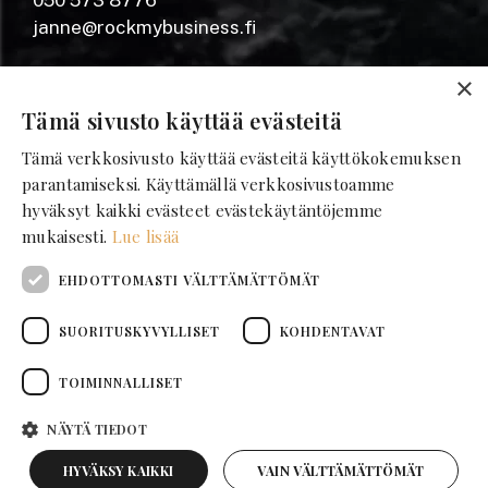
050 573 8776
janne@rockmybusiness.fi
Yrjönkatu 20 A
×
28100 Pori
Tämä sivusto käyttää evästeitä
Tämä verkkosivusto käyttää evästeitä käyttökokemuksen
SEURAA MEITÄ
parantamiseksi. Käyttämällä verkkosivustoamme
hyväksyt kaikki evästeet evästekäytäntöjemme
mukaisesti.
Lue lisää
Facebook
Instagram
EHDOTTOMASTI VÄLTTÄMÄTTÖMÄT
LinkedIn
Tilaa uutiskirje
SUORITUSKYVYLLISET
KOHDENTAVAT
TOIMINNALLISET
NÄYTÄ TIEDOT
HYVÄKSY KAIKKI
VAIN VÄLTTÄMÄTTÖMÄT