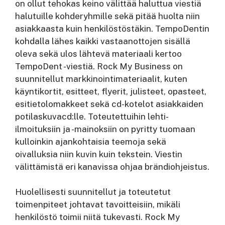
on ollut tehokas keino välittää haluttua viestiä
halutuille kohderyhmille sekä pitää huolta niin
asiakkaasta kuin henkilöstöstäkin. TempoDentin
kohdalla lähes kaikki vastaanottojen sisällä
oleva sekä ulos lähtevä materiaali kertoo
TempoDent -viestiä. Rock My Business on
suunnitellut markkinointimateriaalit, kuten
käyntikortit, esitteet, flyerit, julisteet, opasteet,
esitietolomakkeet sekä cd-kotelot asiakkaiden
potilaskuvacd:lle. Toteutettuihin lehti-
ilmoituksiin ja -mainoksiin on pyritty tuomaan
kulloinkin ajankohtaisia teemoja sekä
oivalluksia niin kuvin kuin tekstein. Viestin
välittämistä eri kanavissa ohjaa brändiohjeistus.
Huolellisesti suunnitellut ja toteutetut
toimenpiteet johtavat tavoitteisiin, mikäli
henkilöstö toimii niitä tukevasti. Rock My