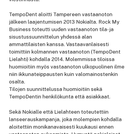
TempoDent aloitti Tampereen vastaanoton
jälkeen laajentumisen 2013 Nokialta. Rock My
Business toteutti uuden vastaanoton tila- ja
sisustussuunnittelun yhdessä alan
ammattilaisten kanssa. Vastaavanlaisesti
toimittiin kolmannen vastaanoton (TempoDent
Lielahti) kohdalla 2014. Molemmissa tiloissa
huomioitiin myös vastaanoton ulkopuolinen ilme
niin ikkunateippausten kuin valomainostenkin
osalta.
Tilojen suunnittelussa huomioitiin sekä
TempoDentin henkilökunta että asiakkaat.
Sekä Nokialle että Lielahteen toteutettiin
lanseerauskampanja, joka molempien kohdalla
aloitettiin monikanavaisesti kuukausi ennen