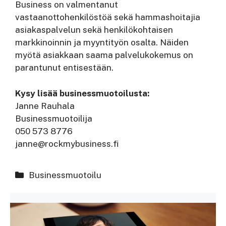
Business on valmentanut
vastaanottohenkilöstöä sekä hammashoitajia
asiakaspalvelun sekä henkilökohtaisen
markkinoinnin ja myyntityön osalta. Näiden
myötä asiakkaan saama palvelukokemus on
parantunut entisestään.
Kysy lisää businessmuotoilusta:
Janne Rauhala
Businessmuotoilija
050 573 8776
janne@rockmybusiness.fi
Kategoriat
Businessmuotoilu