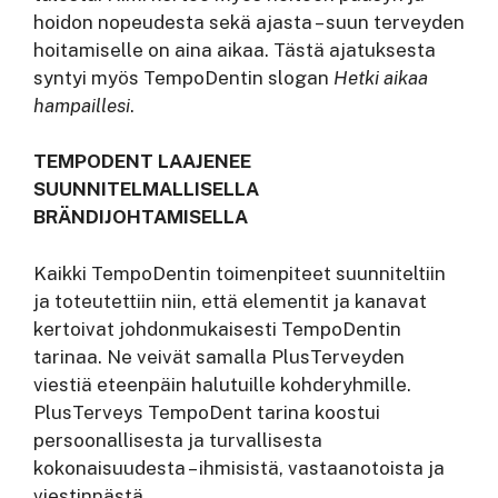
hoidon nopeudesta sekä ajasta – suun terveyden
hoitamiselle on aina aikaa. Tästä ajatuksesta
syntyi myös TempoDentin slogan
Hetki aikaa
hampaillesi
.
TEMPODENT LAAJENEE
SUUNNITELMALLISELLA
BRÄNDIJOHTAMISELLA
Kaikki TempoDentin toimenpiteet suunniteltiin
ja toteutettiin niin, että elementit ja kanavat
kertoivat johdonmukaisesti TempoDentin
tarinaa. Ne veivät samalla PlusTerveyden
viestiä eteenpäin halutuille kohderyhmille.
PlusTerveys TempoDent tarina koostui
persoonallisesta ja turvallisesta
kokonaisuudesta – ihmisistä, vastaanotoista ja
viestinnästä.