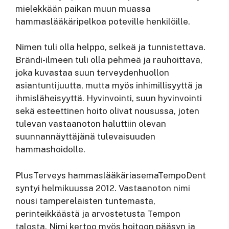
mielekkään paikan muun muassa
hammaslääkäripelkoa poteville henkilöille.
Nimen tuli olla helppo, selkeä ja tunnistettava.
Brändi-ilmeen tuli olla pehmeä ja rauhoittava,
joka kuvastaa suun terveydenhuollon
asiantuntijuutta, mutta myös inhimillisyyttä ja
ihmisläheisyyttä. Hyvinvointi, suun hyvinvointi
sekä esteettinen hoito olivat nousussa, joten
tulevan vastaanoton haluttiin olevan
suunnannäyttäjänä tulevaisuuden
hammashoidolle.
PlusTerveys hammaslääkäriasemaTempoDent
syntyi helmikuussa 2012. Vastaanoton nimi
nousi tamperelaisten tuntemasta,
perinteikkäästä ja arvostetusta Tempon
talosta. Nimi kertoo myös hoitoon pääsyn ja