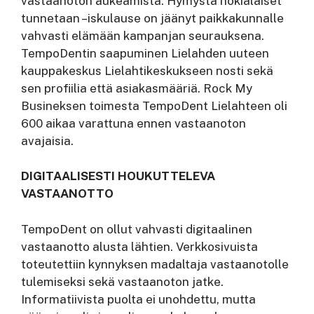
vastaanoton aukeamista. Hymystä nokialaiset
tunnetaan –iskulause on jäänyt paikkakunnalle
vahvasti elämään kampanjan seurauksena.
TempoDentin saapuminen Lielahden uuteen
kauppakeskus Lielahtikeskukseen nosti sekä
sen profiilia että asiakasmääriä. Rock My
Busineksen toimesta TempoDent Lielahteen oli
600 aikaa varattuna ennen vastaanoton
avajaisia.
DIGITAALISESTI HOUKUTTELEVA
VASTAANOTTO
TempoDent on ollut vahvasti digitaalinen
vastaanotto alusta lähtien. Verkkosivuista
toteutettiin kynnyksen madaltaja vastaanotolle
tulemiseksi sekä vastaanoton jatke.
Informatiivista puolta ei unohdettu, mutta