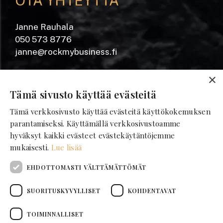
OTA YHTEYTTÄ
Janne Rauhala
050 573 8776
janne@rockmybusiness.fi
Yrjönkatu 20 A
×
28100 Pori
Tämä sivusto käyttää evästeitä
Tämä verkkosivusto käyttää evästeitä käyttökokemuksen
SEURAA MEITÄ
parantamiseksi. Käyttämällä verkkosivustoamme
hyväksyt kaikki evästeet evästekäytäntöjemme
mukaisesti.
Lue lisää
Facebook
Instagram
EHDOTTOMASTI VÄLTTÄMÄTTÖMÄT
LinkedIn
Tilaa uutiskirje
SUORITUSKYVYLLISET
KOHDENTAVAT
TOIMINNALLISET