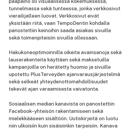
pääpaino oli visuaalisessa kokemuksessa,
tunnelmassa sekä tunteessa, jonka verkkosivut
vierailijalleen luovat. Verkkosivut eivät
yksistään riitä, vaan TempoDentin kohdalla
panostettiin keinoihin saada asiakas sivuille
sekä toimenpiteisiin sivuilla ollessaan.
Hakukoneoptimoinnilla oikeita avainsanoja sekä
lauserakenteita käyttäen sekä maksetuilla
kampanjoilla on herätetty huomio ja sivuille
upotettu PlusTerveyden ajanvarausjärjestelmä
sekä selkeät yhteydenottomahdollisuudet
tekevät ajan varaamisesta vaivatonta.
Sosiaalisen median kanavista on panostettiin
Facebook–yhteisön rakentamiseen sekä
mielekkääseen sisältöön. Uutiskirjeitä on luotu
niin ulkoisiin kuin sisäisiinkin tarpeisiin. Kanava