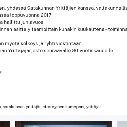
, yhdessä Satakunnan Yrittäjien kanssa, valtakunnallis
anssa loppuvuonna 2017
hallittu juhlavuosi
innan esittely teemoittain kunakin kuukautena – toiminn
n myötä selkeys ja ryhti viestintään
an Yrittäjäjärjestö seuraavalle 80-vuotiskaudelle
la
s
,
satakunnan yrittäjät
,
strateginen kumppani
,
yrittäjät