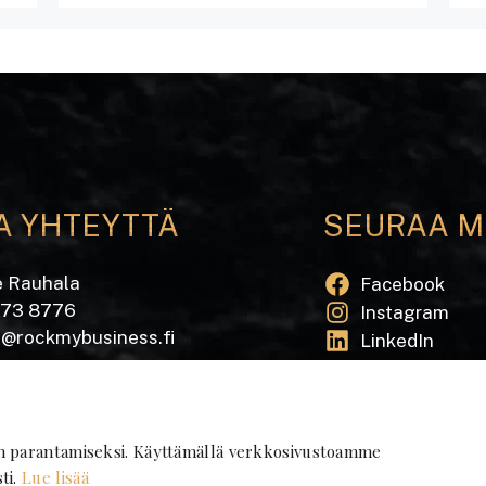
A YHTEYTTÄ
SEURAA M
e Rauhala
Facebook
573 8776
Instagram
e@rockmybusiness.fi
LinkedIn
Tilaa uutiskirj
katu 20 A
 Pori
n parantamiseksi. Käyttämällä verkkosivustoamme
ti.
Lue lisää