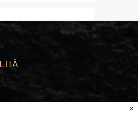
EITÄ
e
×