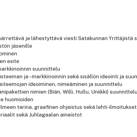
ärrettävä ja lähestyttävä viesti Satakunnan Yrittäjistä
stön jäsenille
uominen
nen esite
arkkinoinnin suunnittelu
teeman ja –markkinoinnin sekä sisällön ideointi ja suun
iteemojen ideoiminen, nimeäminen ja suunnittelu
pakettien nimien (Biän, Willi, Hullu, Uniikki) suunnittel
ue huomioiden
ilmeen tarina, graafinen ohjeistus sekä lehti-ilmoitukset
riaalit sekä Juhlagaalan aineistot