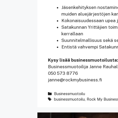
Jäsenkehityksen nostaminen
muiden aluejärjestöjen k
Kokonaisuudessaan upea ja 
Satakunnan Yrittäjien toim
kerrallaan
Suunnitelmallisuus sekä se
Entistä vahvempi Satakunn
Kysy lisää businessmuotoilusta:
Businessmuotoilija Janne Rauha
050 573 8776
janne@rockmybusiness.fi
Kategoriat
Businessmuotoilu
Avainsanat
businessmuotoilu
,
Rock My Busines