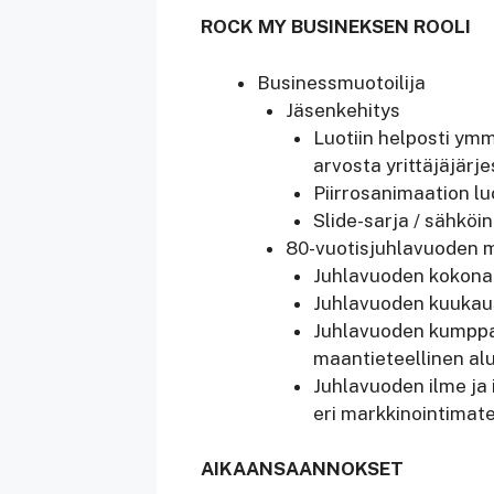
ROCK MY BUSINEKSEN ROOLI
Businessmuotoilija
Jäsenkehitys
Luotiin helposti ymm
arvosta yrittäjäjärje
Piirrosanimaation l
Slide-sarja / sähköi
80-vuotisjuhlavuoden m
Juhlavuoden kokonais
Juhlavuoden kuukaus
Juhlavuoden kumppani
maantieteellinen al
Juhlavuoden ilme ja 
eri markkinointimate
AIKAANSAANNOKSET