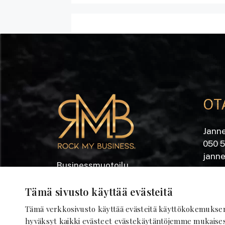
OT
Jann
050 
jann
Businessmuotoilu
Yrjön
Kiinteistömuotoilu
®
Tämä sivusto käyttää evästeitä
28100
Tämä verkkosivusto käyttää evästeitä käyttökokemukse
Tilamuotoilu
hyväksyt kaikki evästeet evästekäytäntöjemme mukaises