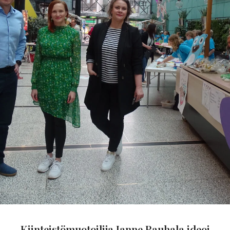
Kiinteistömuotoilija Janne Rauhala ideoi