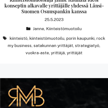
konseptin alkavalle yrittäjälle yhdessä Länsi-
Suomen Osuuspankin kanssa
25.5.2023
Kategoriat
Janne
,
Kiinteistömuotoilu
avainsanat
kiinteistö
,
kiinteistömuotoilu
,
porin kaupunki
,
rock
my business
,
satakunnan yrittäjät
,
strategiatyö
,
vuokra-aste
,
yrittäjä
,
yrittäjät