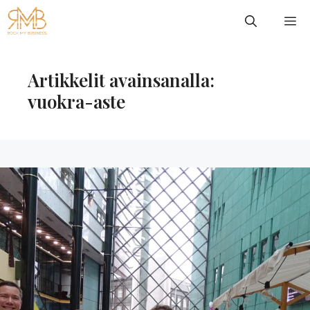
Siirry
VA
sisältöön
Artikkelit avainsanalla:
vuokra-aste