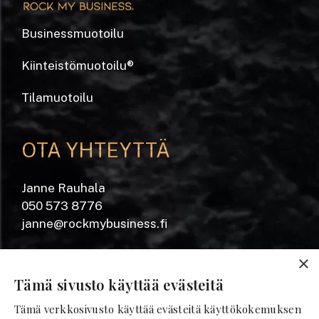
Businessmuotoilu
Kiinteistömuotoilu
®
Tilamuotoilu
OTA YHTEYTTÄ
Janne Rauhala
050 573 8776
janne@rockmybusiness.fi
Yrjönkatu 20 A
×
28100 Pori
Tämä sivusto käyttää evästeitä
Tämä verkkosivusto käyttää evästeitä käyttökokemuksen