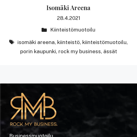
Isomäki Areena
28.4.2021
Kategoriat
Kiinteistömuotoilu
avainsanat
isomäki areena
,
kiinteistö
,
kiinteistömuotoilu
,
porin kaupunki
,
rock my business
,
ässät
Businessmuotoilu