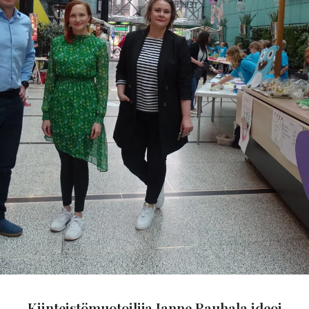
Kiinteistömuotoilija Janne Rauhala ideoi