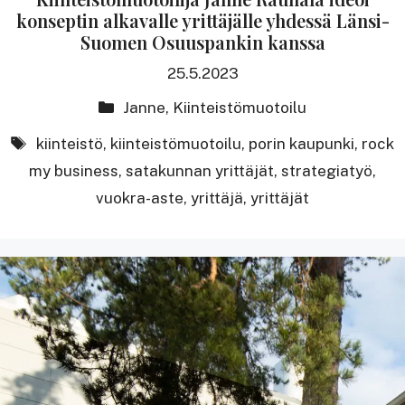
konseptin alkavalle yrittäjälle yhdessä Länsi-
Suomen Osuuspankin kanssa
25.5.2023
Kategoriat
Janne
,
Kiinteistömuotoilu
avainsanat
kiinteistö
,
kiinteistömuotoilu
,
porin kaupunki
,
rock
my business
,
satakunnan yrittäjät
,
strategiatyö
,
vuokra-aste
,
yrittäjä
,
yrittäjät