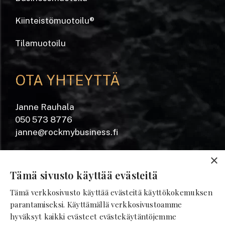
Kiinteistömuotoilu
®
Tilamuotoilu
OTA YHTEYTTÄ
Janne Rauhala
050 573 8776
janne@rockmybusiness.fi
Yrjönkatu 20 A
×
28100 Pori
Tämä sivusto käyttää evästeitä
Tämä verkkosivusto käyttää evästeitä käyttökokemuksen
SEURAA MEITÄ
parantamiseksi. Käyttämällä verkkosivustoamme
hyväksyt kaikki evästeet evästekäytäntöjemme