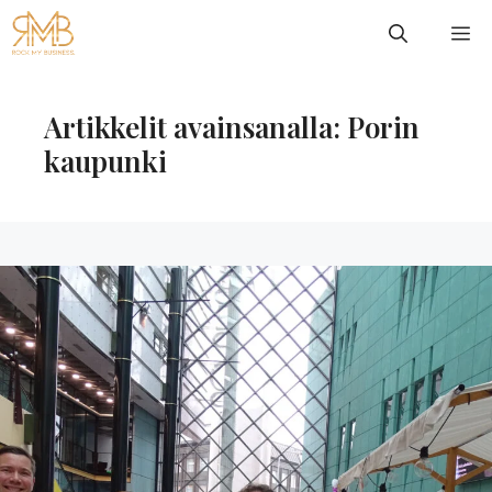
Siirry
VA
sisältöön
Artikkelit avainsanalla: Porin
kaupunki