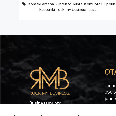
avainsanat
isomäki areena
,
kiinteistö
,
kiinteistömuotoilu
,
porin
kaupunki
,
rock my business
,
ässät
OT
Jann
050 
jann
Businessmuotoilu
Yrjön
Kiinteistömuotoilu
®