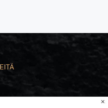
EITÄ
e
×