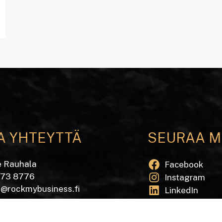
A YHTEYTTÄ
SEURAA M
e Rauhala
Facebook
573 8776
Instagram
e@rockmybusiness.fi
LinkedIn
Tilaa uutiskirj
katu 20 A