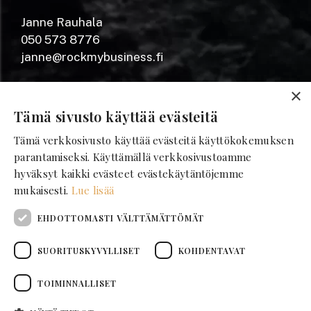
Janne Rauhala
050 573 8776
janne@rockmybusiness.fi
Yrjönkatu 20 A
×
28100 Pori
Tämä sivusto käyttää evästeitä
Tämä verkkosivusto käyttää evästeitä käyttökokemuksen
SEURAA MEITÄ
parantamiseksi. Käyttämällä verkkosivustoamme
hyväksyt kaikki evästeet evästekäytäntöjemme
mukaisesti.
Lue lisää
Facebook
Instagram
EHDOTTOMASTI VÄLTTÄMÄTTÖMÄT
LinkedIn
Tilaa uutiskirje
SUORITUSKYVYLLISET
KOHDENTAVAT
TOIMINNALLISET