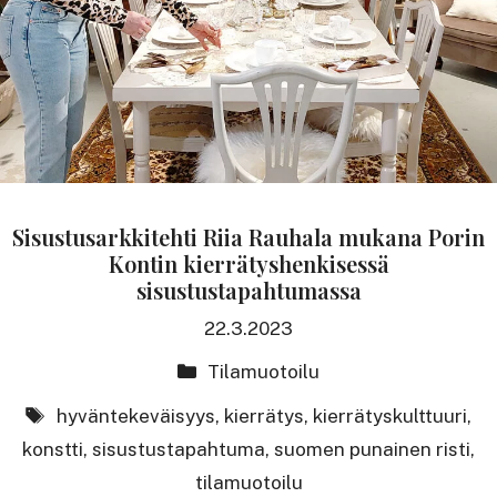
Sisustusarkkitehti Riia Rauhala mukana Porin
Kontin kierrätyshenkisessä
sisustustapahtumassa
22.3.2023
Kategoriat
Tilamuotoilu
avainsanat
hyväntekeväisyys
,
kierrätys
,
kierrätyskulttuuri
,
konstti
,
sisustustapahtuma
,
suomen punainen risti
,
tilamuotoilu