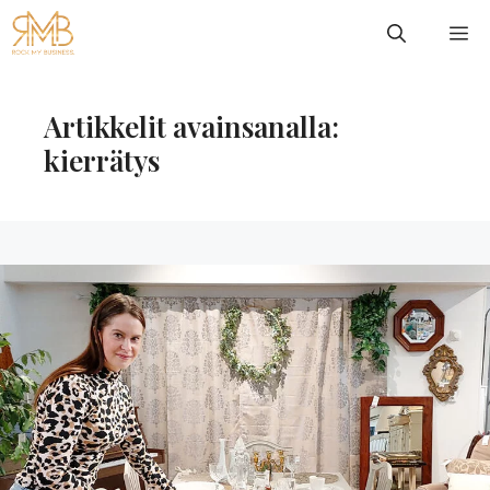
Siirry
VA
sisältöön
Artikkelit avainsanalla:
kierrätys