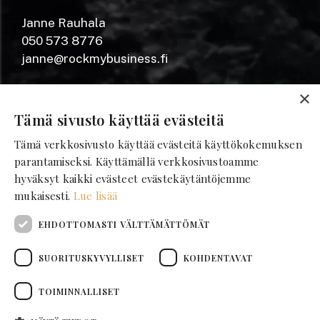
Janne Rauhala
050 573 8776
janne@rockmybusiness.fi
Yrjönkatu 20 A
×
28100 Pori
Tämä sivusto käyttää evästeitä
Tämä verkkosivusto käyttää evästeitä käyttökokemuksen
SEURAA MEITÄ
parantamiseksi. Käyttämällä verkkosivustoamme
hyväksyt kaikki evästeet evästekäytäntöjemme
mukaisesti.
Lue lisää
Facebook
Instagram
EHDOTTOMASTI VÄLTTÄMÄTTÖMÄT
LinkedIn
Tilaa uutiskirje
SUORITUSKYVYLLISET
KOHDENTAVAT
TOIMINNALLISET