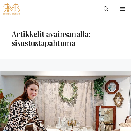
Siirry
VA
sisältöön
Artikkelit avainsanalla:
sisustustapahtuma