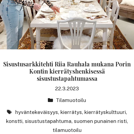
Sisustusarkkitehti Riia Rauhala mukana Porin
Kontin kierrätyshenkisessä
sisustustapahtumassa
22.3.2023
Kategoriat
Tilamuotoilu
avainsanat
hyväntekeväisyys
,
kierrätys
,
kierrätyskulttuuri
,
konstti
,
sisustustapahtuma
,
suomen punainen risti
,
tilamuotoilu