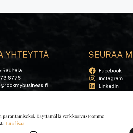
A YHTEYTTÄ
SEURAA M
e Rauhala
Facebook
573 8776
Instagram
e@rockmybusiness.fi
LinkedIn
Tilaa uutiskirj
katu 20 A
 Pori
n parantamiseksi. Käyttämällä verkkosivustoamme
ti.
Lue lisää