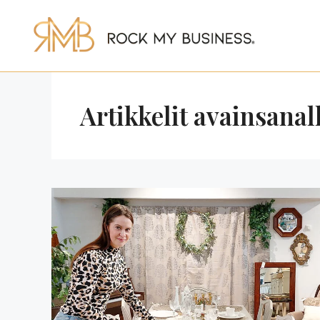
Siirry
sisältöön
Artikkelit avainsanall