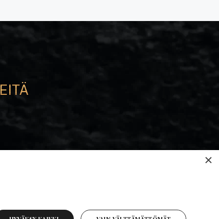
EITÄ
e
×