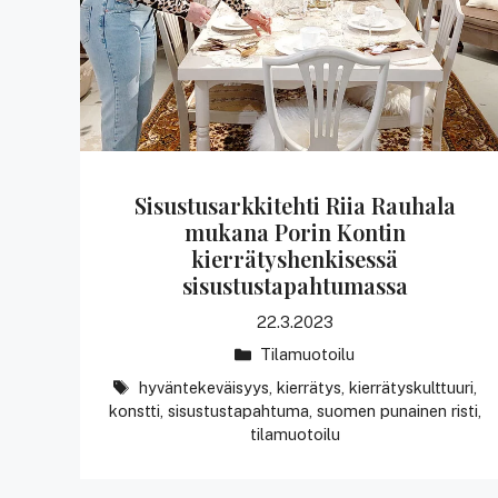
Sisustusarkkitehti Riia Rauhala
mukana Porin Kontin
kierrätyshenkisessä
sisustustapahtumassa
22.3.2023
Kategoriat
Tilamuotoilu
avainsanat
hyväntekeväisyys
,
kierrätys
,
kierrätyskulttuuri
,
konstti
,
sisustustapahtuma
,
suomen punainen risti
,
tilamuotoilu